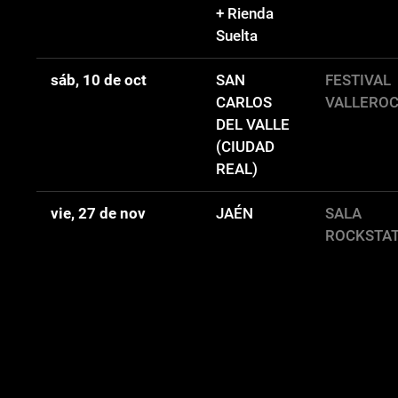
+ Rienda
Suelta
sáb, 10 de oct
SAN
FESTIVAL
CARLOS
VALLERO
DEL VALLE
(CIUDAD
REAL)
vie, 27 de nov
JAÉN
SALA
ROCKSTA
vie, 29 de ene, 2027
LEÓN
SALA BAB
Ver eventos anteriores